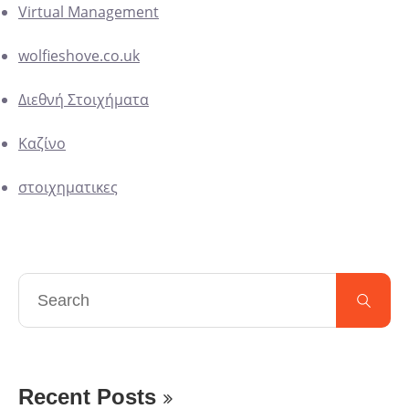
Virtual Management
wolfieshove.co.uk
Διεθνή Στοιχήματα
Καζίνο
στοιχηματικες
Recent Posts