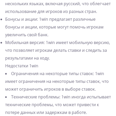
нескольких языках, включая русский, что облегчает
использование для игроков из разных стран.
Бонусы и акции: 1win предлагает различные
бонусы и акции, которые могут помочь игрокам
увеличить свой банк.
Мобильная версия: 1win имеет мобильную версию,
что позволяет игрокам делать ставки и следить за
результатами на ходу.
Недостатки 1win
Ограничения на некоторые типы ставок: 1win
имеет ограничения на некоторые типы ставок, что
может ограничить игроков в выборе ставок.
Технические проблемы: 1win иногда испытывает
технические проблемы, что может привести к
потере данных или задержкам в работе.