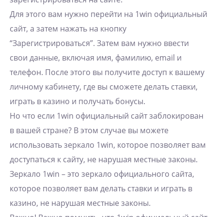
Для этого вам нужно перейти на 1win официальный
сайт, а затем нажать на кнопку
“Зарегистрироваться”. Затем вам нужно ввести
свои данные, включая имя, фамилию, email и
телефон. После этого вы получите доступ к вашему
личному кабинету, где вы сможете делать ставки,
играть в казино и получать бонусы.
Но что если 1win официальный сайт заблокирован
в вашей стране? В этом случае вы можете
использовать зеркало 1win, которое позволяет вам
доступаться к сайту, не нарушая местные законы.
Зеркало 1win – это зеркало официального сайта,
которое позволяет вам делать ставки и играть в
казино, не нарушая местные законы.