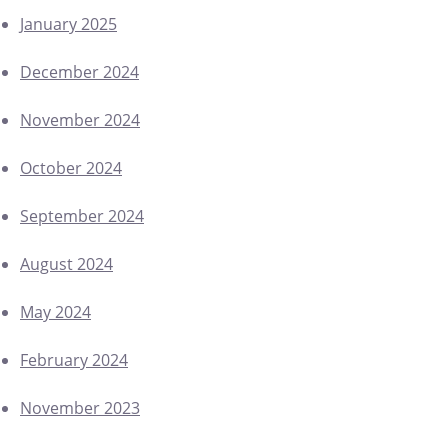
January 2025
December 2024
November 2024
October 2024
September 2024
August 2024
May 2024
February 2024
November 2023