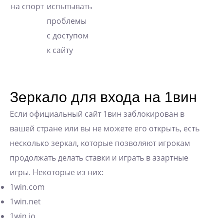
на спорт
испытывать
проблемы
с доступом
к сайту
Зеркало для входа на 1вин
Если официальный сайт 1вин заблокирован в
вашей стране или вы не можете его открыть, есть
несколько зеркал, которые позволяют игрокам
продолжать делать ставки и играть в азартные
игры. Некоторые из них:
1win.com
1win.net
1win.io