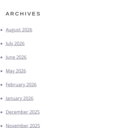
ARCHIVES
August 2026
July 2026
June 2026
May 2026
February 2026
January 2026
December 2025
November 2025