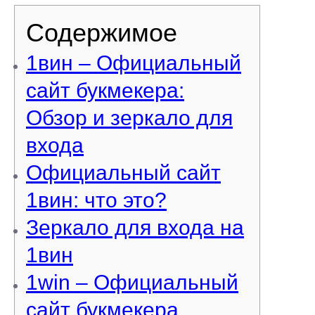
Содержимое
1вин – Официальный
сайт букмекера:
Обзор и зеркало для
входа
Официальный сайт
1вин: что это?
Зеркало для входа на
1вин
1win – Официальный
сайт букмекера