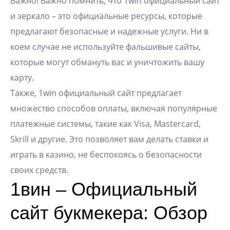
Важно! Важно помнить, что 1win официальный сайт
и зеркало – это официальные ресурсы, которые
предлагают безопасные и надежные услуги. Ни в
коем случае не используйте фальшивые сайты,
которые могут обмануть вас и уничтожить вашу
карту.
Также, 1win официальный сайт предлагает
множество способов оплаты, включая популярные
платежные системы, такие как Visa, Mastercard,
Skrill и другие. Это позволяет вам делать ставки и
играть в казино, не беспокоясь о безопасности
своих средств.
1вин – Официальный
сайт букмекера: Обзор