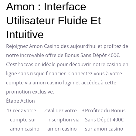
Amon : Interface
Utilisateur Fluide Et
Intuitive
Rejoignez Amon Casino dès aujourd’hui et profitez de
notre incroyable offre de Bonus Sans Dépôt 400€.
C’est l’occasion idéale pour découvrir notre casino en
ligne sans risque financier. Connectez-vous à votre
compte via amon casino login et accédez à cette
promotion exclusive.
Étape Action
1
Créez votre
2
Validez votre
3
Profitez du Bonus
compte sur
inscription via
Sans Dépôt 400€
amon casino
amon casino
sur amon casino