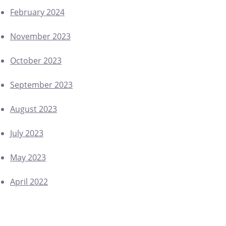
February 2024
November 2023
October 2023
September 2023
August 2023
July 2023
May 2023
April 2022