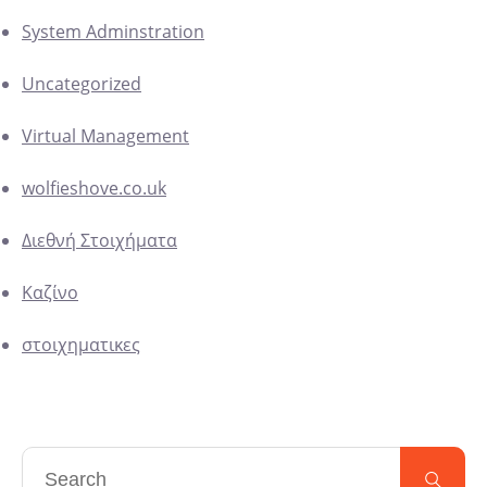
System Adminstration
Uncategorized
Virtual Management
wolfieshove.co.uk
Διεθνή Στοιχήματα
Καζίνο
στοιχηματικες