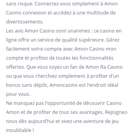
sans risque. Connectez-vous simplement à Amon
Casino connexion et accédez à une multitude de
divertissements.
Les avis Amon Casino sont unanimes : ce casino en
ligne offre un service de qualité supérieure. Gérez
facilement votre compte avec Amon Casino mon
compte et profitez de toutes les fonctionnalités
offertes. Que vous soyez un fan de Amon Ra Casino
ou que vous cherchiez simplement à profiter d’un
bonus sans dépôt, Amoncasino est l’endroit idéal
pour vous.
Ne manquez pas l’opportunité de découvrir Casino
Amon et de profiter de tous ses avantages. Rejoignez-
nous dès aujourd’hui et vivez une aventure de jeu
inoubliable !