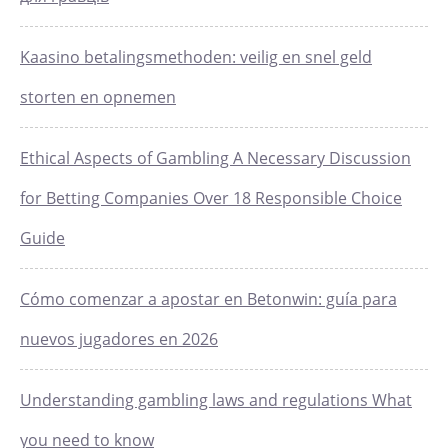
Kaasino betalingsmethoden: veilig en snel geld
storten en opnemen
Ethical Aspects of Gambling A Necessary Discussion
for Betting Companies Over 18 Responsible Choice
Guide
Cómo comenzar a apostar en Betonwin: guía para
nuevos jugadores en 2026
Understanding gambling laws and regulations What
you need to know