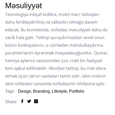
Məsuliyyət
Texnologiya inkişaf etdikcə, mobil mərc tətbiqləri
daha fərdiləşdirilmiş və cəlbedici olmağa davam
edəcək. Bu kontekstdə, istifadəçi məsuliyyəti daha da
vacib hala gəlir. Tətbiqi quraşdırmazdan əvvəl onun
bütün funksiyalarını, o cümlədən məhdudlaşdırma
parametrlərini öyrənmək məqsədəuyğundur. Qumar,
həmişə əyləncə vasitəsindən çox, riskli bir fəaliyyət
kimi qəbul edilməlidir. Mostbet tətbiqi, bu riski idarə
etmək üçün zəruri vasitələri təmin edir, lakin onların
aktiv istifadəsi tamamilə istifadəçinin öhdəsinə qalır.
Design,
Branding,
Lifestyle,
Portfolio
Tags:
Share: