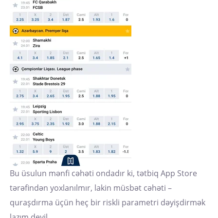
Bu üsulun mənfi cəhəti ondadır ki, tətbiq App Store
tərəfindən yoxlanılmır, lakin müsbət cəhəti –
quraşdırma üçün heç bir riskli parametri dəyişdirmək
lazım deyil.