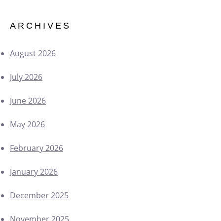
ARCHIVES
August 2026
July 2026
June 2026
May 2026
February 2026
January 2026
December 2025
November 2025