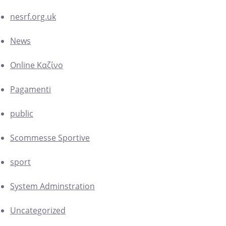
nesrf.org.uk
News
Online Καζίνο
Pagamenti
public
Scommesse Sportive
sport
System Adminstration
Uncategorized