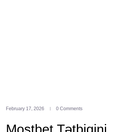
February 17, 2026
0 Comments
Mostbet Tətbiqini