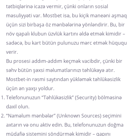
tətbiqlərinə icazə vermir, çünki onların sosial
məsuliyyəti var. Mostbet isə, bu kiçik maneəni aşmaq
üçün sizi birbaşa öz mənbələrinə yönləndirir. Bu, bir
növ qapalı klubun üzvlük kartını əldə etmək kimidir –
sadəcə, bu kart bütün pulunuzu mərc etmək hüququ
verir.
Bu prosesi addım-addım keçmək vacibdir, çünki bir
səhv bütün şəxsi məlumatlarınızı təhlükəyə atır.
Mostbet-in rəsmi saytından yükləmək təhlükəsizlik
üçün ən yaxşı yoldur.
Telefonunuzun “Təhlükəsizlik” (Security) bölməsinə
daxil olun.
“Naməlum mənbələr” (Unknown Sources) seçimini
axtarın və onu aktiv edin. Bu, telefonunuzun doğma
müdafiə sistemini söndürmək kimidir – qapını