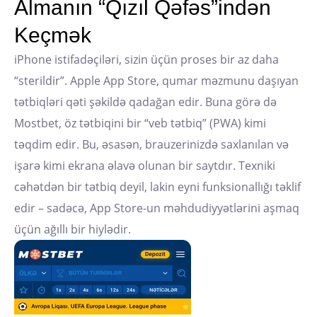
Almanın “Qızıl Qəfəs”indən
Keçmək
iPhone istifadəçiləri, sizin üçün proses bir az daha
“sterildir”. Apple App Store, qumar məzmunu daşıyan
tətbiqləri qəti şəkildə qadağan edir. Buna görə də
Mostbet, öz tətbiqini bir “veb tətbiq” (PWA) kimi
təqdim edir. Bu, əsasən, brauzerinizdə saxlanılan və
işarə kimi ekrana əlavə olunan bir saytdır. Texniki
cəhətdən bir tətbiq deyil, lakin eyni funksionallığı təklif
edir – sadəcə, App Store-un məhdudiyyətlərini aşmaq
üçün ağıllı bir hiylədir.