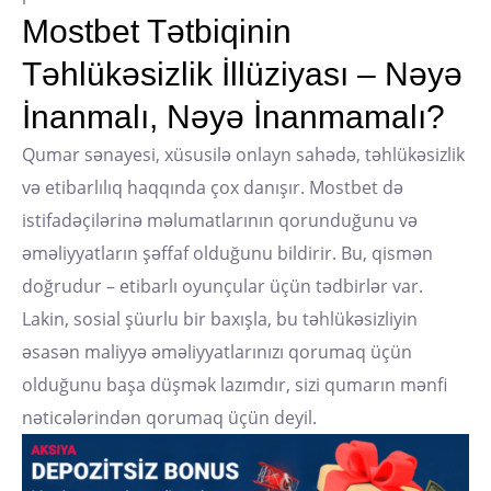
Mostbet Tətbiqinin
Təhlükəsizlik İllüziyası – Nəyə
İnanmalı, Nəyə İnanmamalı?
Qumar sənayesi, xüsusilə onlayn sahədə, təhlükəsizlik
və etibarlılıq haqqında çox danışır. Mostbet də
istifadəçilərinə məlumatlarının qorunduğunu və
əməliyyatların şəffaf olduğunu bildirir. Bu, qismən
doğrudur – etibarlı oyunçular üçün tədbirlər var.
Lakin, sosial şüurlu bir baxışla, bu təhlükəsizliyin
əsasən maliyyə əməliyyatlarınızı qorumaq üçün
olduğunu başa düşmək lazımdır, sizi qumarın mənfi
nəticələrindən qorumaq üçün deyil.