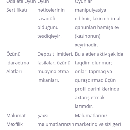
Ədalətli Oyun
Oyun
Oyunlar
Sertifikatı
nəticələrinin
manipulyasiya
təsadüfi
edilmir, lakin ehtimal
olduğunu
qanunları həmişə ev
təsdiqləyir.
(kazinonun)
xeyrinədir.
Özünü
Depozit limitləri,
Bu alətlər aktiv şəkildə
İdarəetmə
fasilələr, özünü
təqdim olunmur;
Alətləri
müayinə etmə
onları tapmaq və
imkanları.
quraşdırmaq üçün
profil dərinliklərində
axtarış etmək
lazımdır.
Məlumat
Şəxsi
Məlumatlarınız
Məxfilik
məlumatlarınızın
marketinq və sizi geri