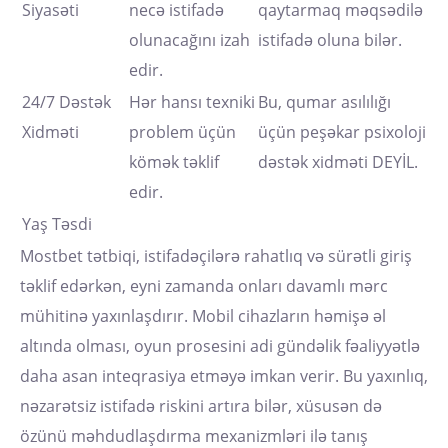
Siyasəti
necə istifadə
qaytarmaq məqsədilə
olunacağını izah
istifadə oluna bilər.
edir.
24/7 Dəstək
Hər hansı texniki
Bu, qumar asılılığı
Xidməti
problem üçün
üçün peşəkar psixoloji
kömək təklif
dəstək xidməti DEYİL.
edir.
Yaş Təsdi
Mostbet tətbiqi, istifadəçilərə rahatlıq və sürətli giriş
təklif edərkən, eyni zamanda onları davamlı mərc
mühitinə yaxınlaşdırır. Mobil cihazların həmişə əl
altında olması, oyun prosesini adi gündəlik fəaliyyətlə
daha asan inteqrasiya etməyə imkan verir. Bu yaxınlıq,
nəzarətsiz istifadə riskini artıra bilər, xüsusən də
özünü məhdudlaşdırma mexanizmləri ilə tanış