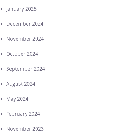
January 2025
December 2024
November 2024
October 2024
September 2024
August 2024
May 2024
February 2024
November 2023