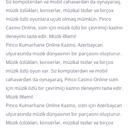
Siz kompüterdən və mobil cəhavərdən da oynayaraq,
müzik özlükləri, konserlər, müzikal tezlər və birçox
müzik özlü oyunlara uçub olmaq mümkün. Pinco
Casino Online, sizin için müzik özlü bir çevrimiçi kazino
deneyimi təziə edir. Müzik Ələmi!
Pinco Kumarhane Online Kazino, Azerbaycan
ulşurasında müzik dünyasının bir parçasını oluşturur.
Müzik özlükləri, konserlər, müzikal tezlər və birçox
müzik özlü oyun var. Siz kompüterdən və mobil
cəhavərdən da oynayaraq, Pinco Casino Online sizin
için müzik özlü bir çevrimiçi kazino deneyimi təziə edir.
Müzik Ələmi!
Pinco Kumarhane Online Kazino, sizin için Azerbaycan
ulşurasında müzik dünyasının bir parçasını oluşturur.
Müzik özlükləri, konserlər, müzikal tezlər və birçox