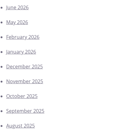
June 2026
May 2026
February 2026
January 2026
December 2025
November 2025
October 2025
September 2025
August 2025