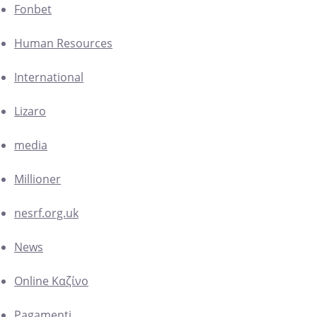
Fonbet
Human Resources
International
Lizaro
media
Millioner
nesrf.org.uk
News
Online Καζίνο
Pagamenti