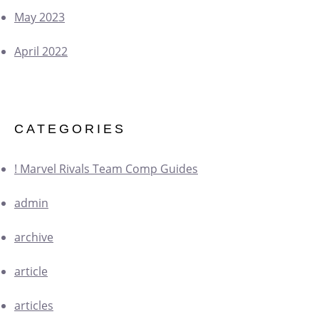
May 2023
April 2022
CATEGORIES
! Marvel Rivals Team Comp Guides
admin
archive
article
articles