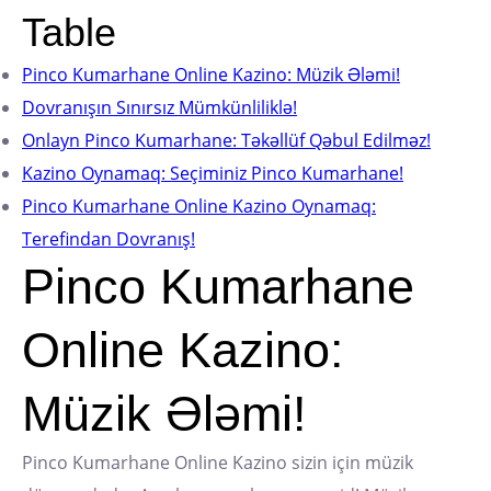
Table
Pinco Kumarhane Online Kazino: Müzik Ələmi!
Dovranışın Sınırsız Mümkünliliklə!
Onlayn Pinco Kumarhane: Təkəllüf Qəbul Edilməz!
Kazino Oynamaq: Seçiminiz Pinco Kumarhane!
Pinco Kumarhane Online Kazino Oynamaq:
Terefindan Dovranış!
Pinco Kumarhane
Online Kazino:
Müzik Ələmi!
Pinco Kumarhane Online Kazino sizin için müzik