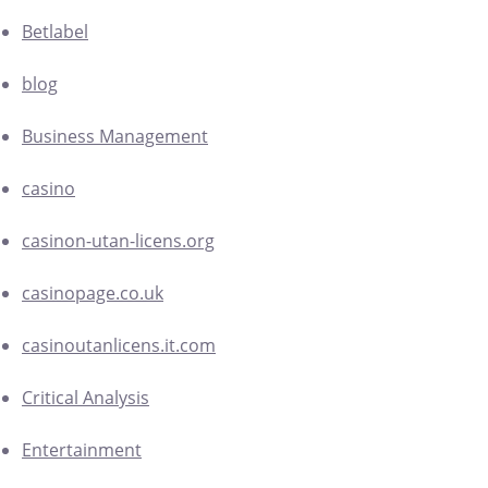
Betlabel
blog
Business Management
casino
casinon-utan-licens.org
casinopage.co.uk
casinoutanlicens.it.com
Critical Analysis
Entertainment