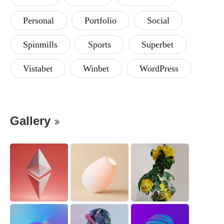
Personal
Portfolio
Social
Spinmills
Sports
Superbet
Vistabet
Winbet
WordPress
Gallery