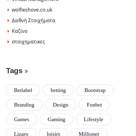
wolfieshove.co.uk
Διεθνή Στοιχήματα
Καζίνο
στοιχηματικες
Tags
Betlabel
betting
Bootstrap
Branding
Design
Fonbet
Games
Gaming
Lifestyle
Lizaro
loisirs
Millioner