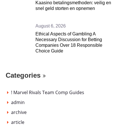
Kaasino betalingsmethoden: veilig en
snel geld storten en opnemen
August 6, 2026
Ethical Aspects of Gambling A
Necessary Discussion for Betting
Companies Over 18 Responsible
Choice Guide
Categories
! Marvel Rivals Team Comp Guides
admin
archive
article