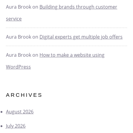
Aura Brook
on
Building brands through customer
service
Aura Brook
on
Digital experts get multiple job offers
Aura Brook
on
How to make a website using
WordPress
ARCHIVES
August 2026
July 2026