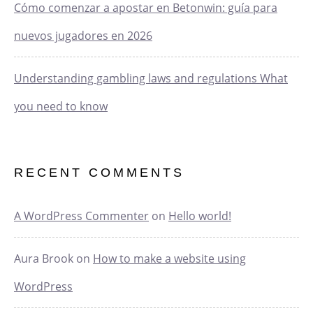
Cómo comenzar a apostar en Betonwin: guía para
nuevos jugadores en 2026
Understanding gambling laws and regulations What
you need to know
RECENT COMMENTS
A WordPress Commenter
on
Hello world!
Aura Brook
on
How to make a website using
WordPress