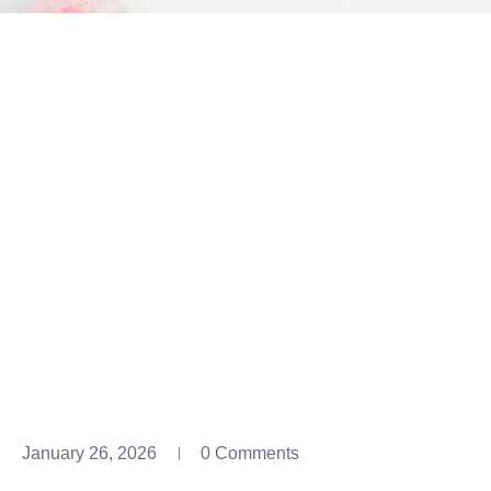
January 26, 2026
0 Comments