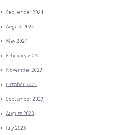
September 2024
August 2024
May 2024
February 2024
November 2023
October 2023
September 2023
August 2023
July 2023