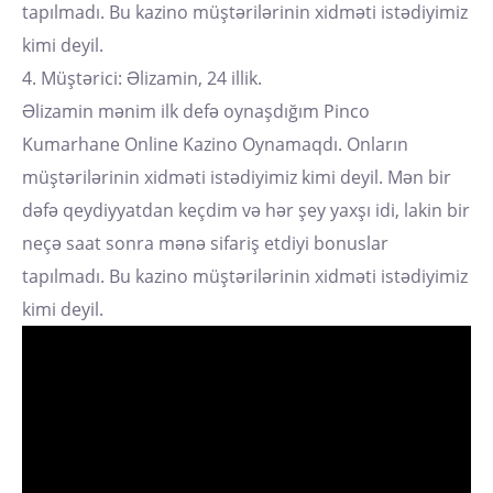
tapılmadı. Bu kazino müştərilərinin xidməti istədiyimiz
kimi deyil.
4. Müştərici: Əlizamin, 24 illik.
Əlizamin mənim ilk defə oynaşdığım Pinco
Kumarhane Online Kazino Oynamaqdı. Onların
müştərilərinin xidməti istədiyimiz kimi deyil. Mən bir
dəfə qeydiyyatdan keçdim və hər şey yaxşı idi, lakin bir
neçə saat sonra mənə sifariş etdiyi bonuslar
tapılmadı. Bu kazino müştərilərinin xidməti istədiyimiz
kimi deyil.