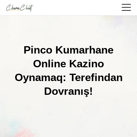
Pinco Kumarhane
Online Kazino
Oynamaq: Terefindan
Dovranış!