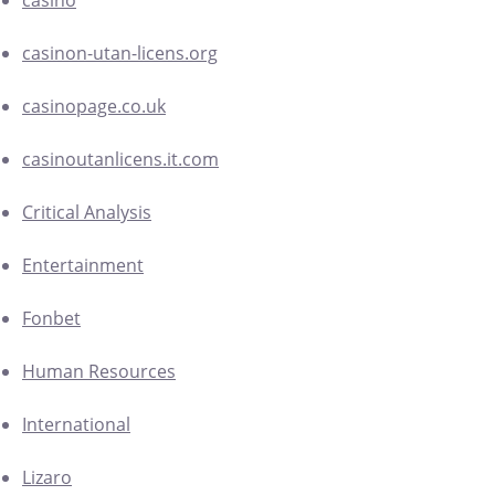
casinon-utan-licens.org
casinopage.co.uk
casinoutanlicens.it.com
Critical Analysis
Entertainment
Fonbet
Human Resources
International
Lizaro