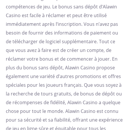
compétences de jeu. Le bonus sans dépôt d’Alawin
Casino est facile à réclamer et peut être utilisé
immédiatement après l’inscription. Vous n’avez pas
besoin de fournir des informations de paiement ou
de télécharger de logiciel supplémentaire. Tout ce
que vous avez à faire est de créer un compte, de
réclamer votre bonus et de commencer à jouer. En
plus du bonus sans dépôt, Alawin Casino propose
également une variété d’autres promotions et offres
spéciales pour les joueurs français. Que vous soyez à
la recherche de tours gratuits, de bonus de dépôt ou
de récompenses de fidélité, Alawin Casino a quelque
chose pour tout le monde. Alawin Casino est connu
pour sa sécurité et sa fiabilité, offrant une expérience
de jeu en ligne sûre et équitable pour tous les