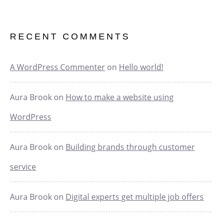
RECENT COMMENTS
A WordPress Commenter
on
Hello world!
Aura Brook
on
How to make a website using
WordPress
Aura Brook
on
Building brands through customer
service
Aura Brook
on
Digital experts get multiple job offers