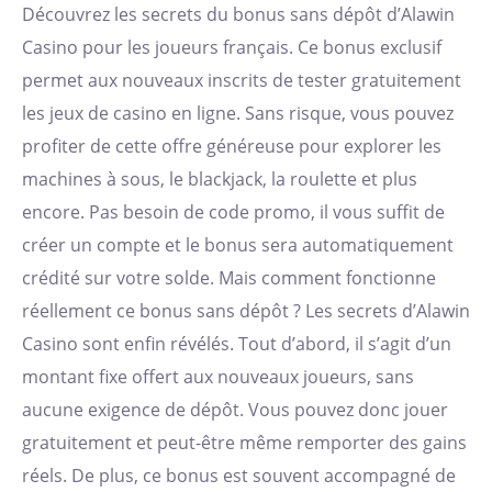
Découvrez les secrets du bonus sans dépôt d’Alawin
Casino pour les joueurs français. Ce bonus exclusif
permet aux nouveaux inscrits de tester gratuitement
les jeux de casino en ligne. Sans risque, vous pouvez
profiter de cette offre généreuse pour explorer les
machines à sous, le blackjack, la roulette et plus
encore. Pas besoin de code promo, il vous suffit de
créer un compte et le bonus sera automatiquement
crédité sur votre solde. Mais comment fonctionne
réellement ce bonus sans dépôt ? Les secrets d’Alawin
Casino sont enfin révélés. Tout d’abord, il s’agit d’un
montant fixe offert aux nouveaux joueurs, sans
aucune exigence de dépôt. Vous pouvez donc jouer
gratuitement et peut-être même remporter des gains
réels. De plus, ce bonus est souvent accompagné de