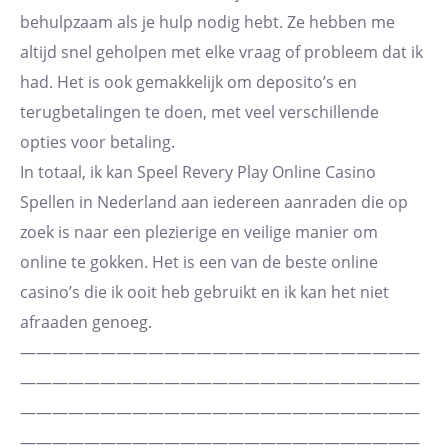
behulpzaam als je hulp nodig hebt. Ze hebben me
altijd snel geholpen met elke vraag of probleem dat ik
had. Het is ook gemakkelijk om deposito’s en
terugbetalingen te doen, met veel verschillende
opties voor betaling.
In totaal, ik kan Speel Revery Play Online Casino
Spellen in Nederland aan iedereen aanraden die op
zoek is naar een plezierige en veilige manier om
online te gokken. Het is een van de beste online
casino’s die ik ooit heb gebruikt en ik kan het niet
afraaden genoeg.
—————————————————————————
—————————————————————————
—————————————————————————
—————————————————————————