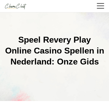
Speel Revery Play
Online Casino Spellen in
Nederland: Onze Gids