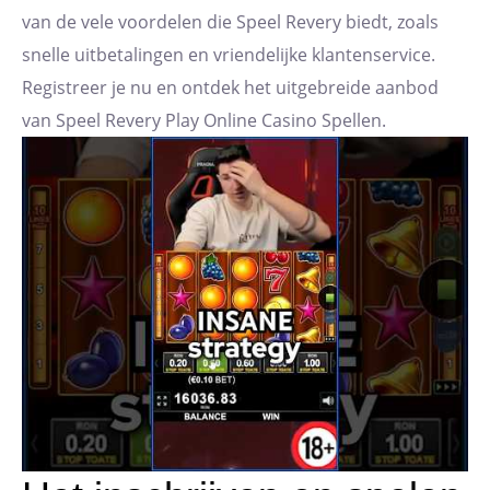
van de vele voordelen die Speel Revery biedt, zoals
snelle uitbetalingen en vriendelijke klantenservice.
Registreer je nu en ontdek het uitgebreide aanbod
van Speel Revery Play Online Casino Spellen.