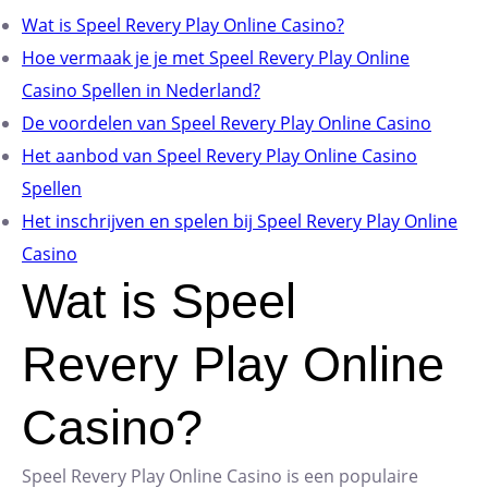
Wat is Speel Revery Play Online Casino?
Hoe vermaak je je met Speel Revery Play Online
Casino Spellen in Nederland?
De voordelen van Speel Revery Play Online Casino
Het aanbod van Speel Revery Play Online Casino
Spellen
Het inschrijven en spelen bij Speel Revery Play Online
Casino
Wat is Speel
Revery Play Online
Casino?
Speel Revery Play Online Casino is een populaire