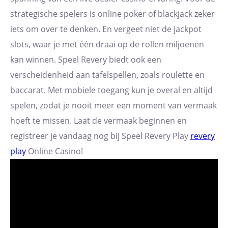
strategische spelers is online poker of blackjack zeker
iets om over te denken. En vergeet niet de jackpot
slots, waar je met één draai op de rollen miljoenen
kan winnen. Speel Revery biedt ook een
verscheidenheid aan tafelspellen, zoals roulette en
baccarat. Met mobiele toegang kun je overal en altijd
spelen, zodat je nooit meer een moment van vermaak
hoeft te missen. Laat de vermaak beginnen en
registreer je vandaag nog bij Speel Revery Play
revery
play
Online Casino!