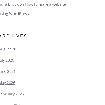
Aura Brook
on
How to make a website
using WordPress
ARCHIVES
August 2026
July 2026
June 2026
May 2026
February 2026