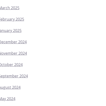
March 2025
February 2025
January 2025
December 2024
November 2024
October 2024
September 2024
August 2024
May 2024