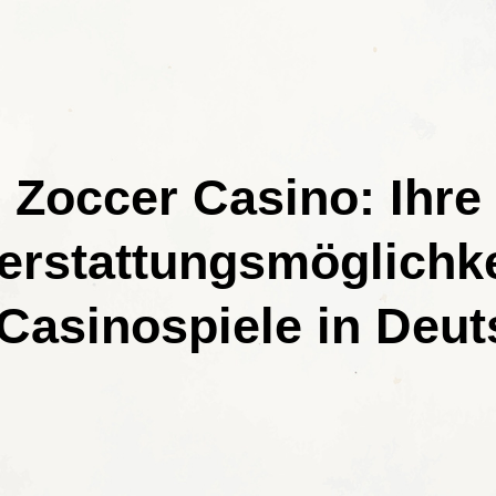
Zoccer Casino: Ihre
rstattungsmöglichke
Casinospiele in Deu