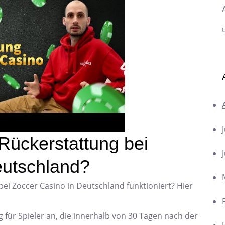
 Rückerstattung bei
eutschland?
 bei Zoccer Casino in Deutschland funktioniert? Hier
g für Spieler an, die innerhalb von 30 Tagen nach der