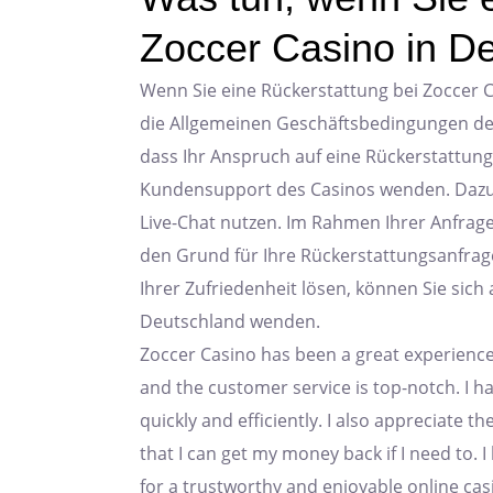
Zoccer Casino in D
Wenn Sie eine Rückerstattung bei Zoccer C
die Allgemeinen Geschäftsbedingungen des 
dass Ihr Anspruch auf eine Rückerstattung 
Kundensupport des Casinos wenden. Dazu 
Live-Chat nutzen. Im Rahmen Ihrer Anfrag
den Grund für Ihre Rückerstattungsanfrage
Ihrer Zufriedenheit lösen, können Sie sich 
Deutschland wenden.
Zoccer Casino has been a great experience 
and the customer service is top-notch. I ha
quickly and efficiently. I also appreciate 
that I can get my money back if I need to.
for a trustworthy and enjoyable online cas