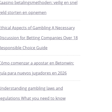
Kaasino betalingsmethoden: veilig en snel
geld storten en opnemen
Ethical Aspects of Gambling A Necessary
Discussion for Betting Companies Over 18
Responsible Choice Guide
Cómo comenzar a apostar en Betonwin:
guía para nuevos jugadores en 2026
Understanding gambling laws and
regulations What you need to know