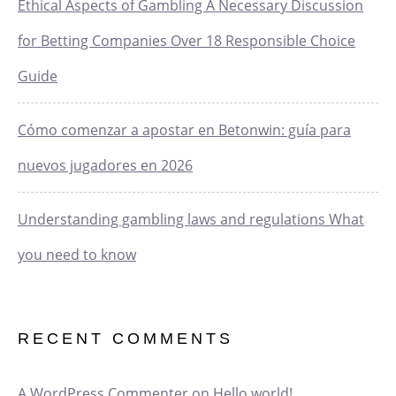
Ethical Aspects of Gambling A Necessary Discussion
for Betting Companies Over 18 Responsible Choice
Guide
Cómo comenzar a apostar en Betonwin: guía para
nuevos jugadores en 2026
Understanding gambling laws and regulations What
you need to know
RECENT COMMENTS
A WordPress Commenter
on
Hello world!