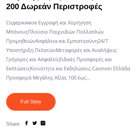
200 Δωρεάν Περιστροφές
Содержимое Εγγραφή και Χορήγηση
ΜπόνουςΠλούσιο Παιχνιδιών Πολλαπλών
ΠρομηθειώνΑσφάλεια και Εμπιστοσύνη24/7
Υποστήριξη ΠελατώνΜεταφορές και Αναλήψεις:
Γρήγορες και ΑσφαλείςΕιδικές Προσφορές και
ΕκπτώσειςΚοινότητα και Εκδηλώσεις Casinoin Ελλάδα
Προσφορά Μεγάλης Αξίας 100 έως...
Full Story
Share: