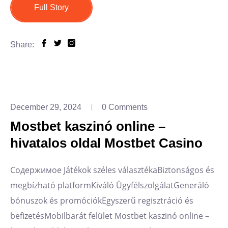
Full Story
Share:
December 29, 2024
0 Comments
Mostbet kaszinó online –
hivatalos oldal Mostbet Casino
Содержимое Játékok széles választékaBiztonságos és
megbízható platformKiváló ÜgyfélszolgálatGeneráló
bónuszok és promóciókEgyszerű regisztráció és
befizetésMobilbarát felület Mostbet kaszinó online –