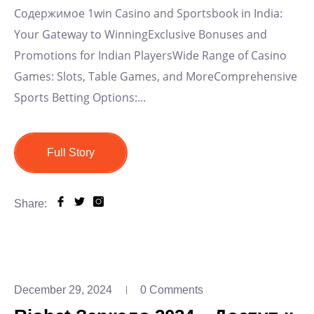
Содержимое 1win Casino and Sportsbook in India:
Your Gateway to WinningExclusive Bonuses and
Promotions for Indian PlayersWide Range of Casino
Games: Slots, Table Games, and MoreComprehensive
Sports Betting Options:...
Full Story
Share:
December 29, 2024
0 Comments