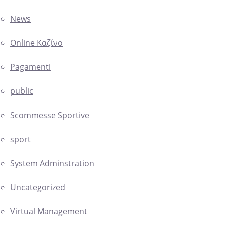
News
Online Καζίνο
Pagamenti
public
Scommesse Sportive
sport
System Adminstration
Uncategorized
Virtual Management