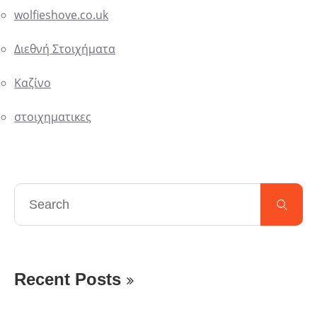
wolfieshove.co.uk
Διεθνή Στοιχήματα
Καζίνο
στοιχηματικες
Recent Posts