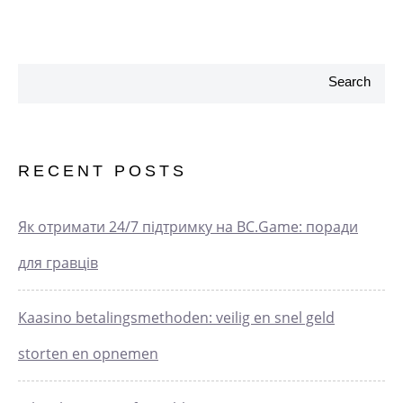
Search
RECENT POSTS
Як отримати 24/7 підтримку на BC.Game: поради
для гравців
Kaasino betalingsmethoden: veilig en snel geld
storten en opnemen